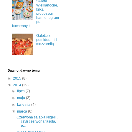
Święta
Wielkanocne,
kilka
propozycji i
harmonogram
prac
kuchennych
Galette z
pomidorami i
mozzarellą
Dawno, dawno temu
►
2015
(8)
▼
2014
(29)
►
lipca
(7)
►
maja
(2)
►
kwietnia
(4)
▼
marca
(6)
Czerwona sałatka Nigelli,
czyli czerwona fasola,
p...