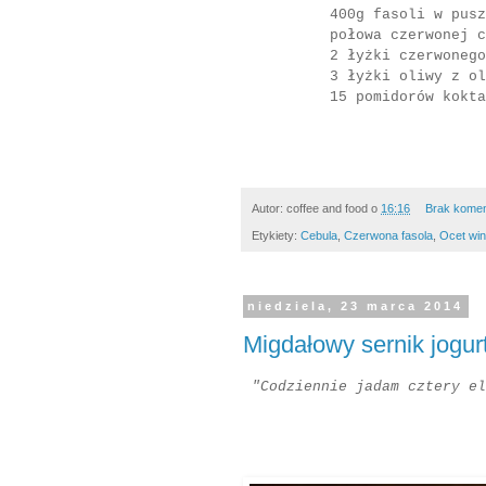
400g fasoli w pusz
połowa czerwonej c
2 łyżki
czerwonego
3
łyżki oliwy z ol
15 pomidorów kokt
Autor:
coffee and food
o
16:16
Brak kome
Etykiety:
Cebula
,
Czerwona fasola
,
Ocet wi
niedziela, 23 marca 2014
Migdałowy sernik jogu
"Codziennie jadam cztery el