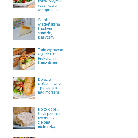
koktajlowymi i
czosnkowym
winegretem
Sernik
wiedeński na
kruchym
spodzie,
klasyczny
Tarta wytrawna
/ Quiche z
brokułami i
kurczakiem
Dorsz w
cieście piwnym
- prawie jak
nad morzem
No to klops...
Czyli pieczeń
rzymska z
zieloną
pietruszką