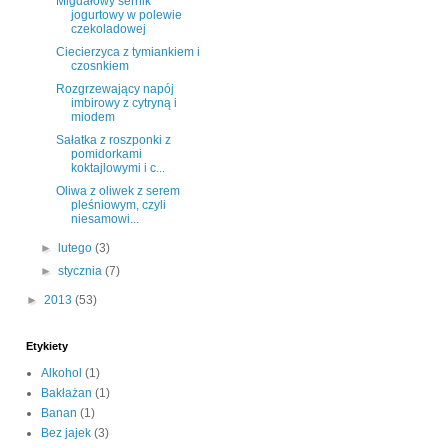
Migdałowy sernik
jogurtowy w polewie
czekoladowej
Ciecierzyca z tymiankiem i
czosnkiem
Rozgrzewający napój
imbirowy z cytryną i
miodem
Sałatka z roszponki z
pomidorkami
koktajlowymi i c...
Oliwa z oliwek z serem
pleśniowym, czyli
niesamowi...
►
lutego
(3)
►
stycznia
(7)
►
2013
(53)
Etykiety
Alkohol
(1)
Bakłażan
(1)
Banan
(1)
Bez jajek
(3)