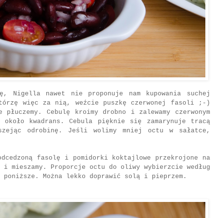
lę, Nigella nawet nie proponuje nam kupowania suchej
tórzę więc za nią, weźcie puszkę czerwonej fasoli ;-)
e płuczemy. Cebulę kroimy drobno i zalewamy czerwonym
a około kwadrans. Cebula pięknie się zamarynuje tracą
uszejąc odrobinę.
Jeśli wolimy mniej octu w sałatce,
odcedzoną fasolę i pomidorki koktajlowe przekrojone na
 i mieszamy. Proporcje octu do oliwy wybierzcie według
 poniższe. Można lekko doprawić solą i pieprzem.