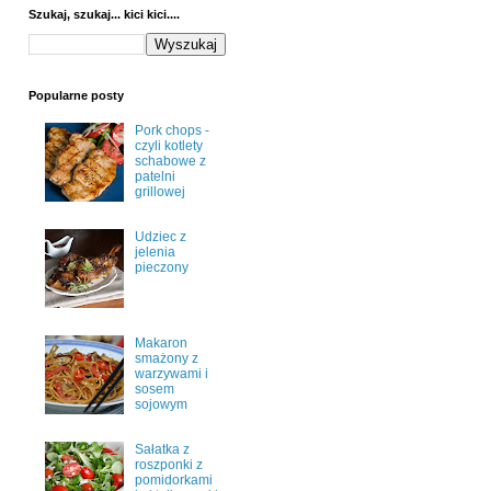
Szukaj, szukaj... kici kici....
Popularne posty
Pork chops -
czyli kotlety
schabowe z
patelni
grillowej
Udziec z
jelenia
pieczony
Makaron
smażony z
warzywami i
sosem
sojowym
Sałatka z
roszponki z
pomidorkami