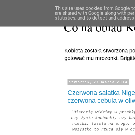
This site uses cookies from Google to 
are shared with Google along with per
statistics, and to detect and address
Co na obiad K
Kobieta została stworzona po
gotować mu mrożonki. Brigitte 
czwartek, 27 marca 2014
Czerwona sałatka Nigell
czerwona cebula w oliw
"Historię widzimy w przebł
czy życie kochanki, czy ba
niecki, fasola na progu, o
wszystko to rzuca się w oc