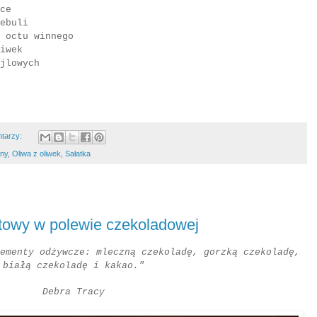
ce
ebuli
 octu winnego
iwek
ajlowych
ntarzy:
nny
,
Oliwa z oliwek
,
Sałatka
rtowy w polewie czekoladowej
ementy odżywcze: mleczną czekoladę, gorzką czekoladę,
białą czekoladę i kakao."
Debra Tracy