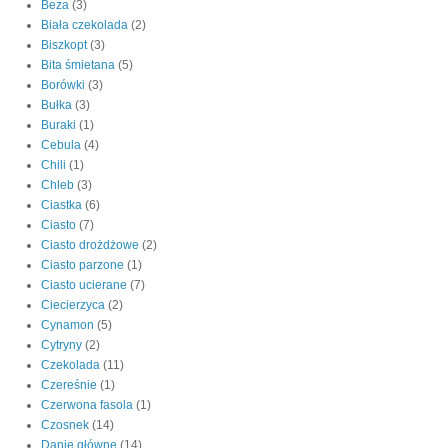
Beza
(3)
Biała czekolada
(2)
Biszkopt
(3)
Bita śmietana
(5)
Borówki
(3)
Bułka
(3)
Buraki
(1)
Cebula
(4)
Chili
(1)
Chleb
(3)
Ciastka
(6)
Ciasto
(7)
Ciasto drożdżowe
(2)
Ciasto parzone
(1)
Ciasto ucierane
(7)
Ciecierzyca
(2)
Cynamon
(5)
Cytryny
(2)
Czekolada
(11)
Czereśnie
(1)
Czerwona fasola
(1)
Czosnek
(14)
Danie główne
(14)