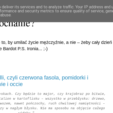
deliver its services and to analyze traffic. Your IP address and
formance and security metrics to ensure quality of service, ge
 abuse.
ochanie?
 to, by umilać życie mężczyźnie, a nie – żeby cały dzi
Bardot P.S. Ironia... ;-)
i, czyli czerwona fasola, pomidorki i
ie i occie
yskach. Czy będzie to major, czy krajobraz po bitwie,
talion w kartoflisku – wszystko w przebłysku: drzewo,
wszem, nawet pończochy, ruch chwilowej namiętności –
zy w nagłym błysku. Nie ma sposobu na objęcie całego