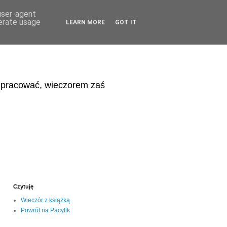
 user-agent
nerate usage
LEARN MORE
GOT IT
eń pracować, wieczorem zaś
Czytuję
Wieczór z książką
Powrót na Pacyfik