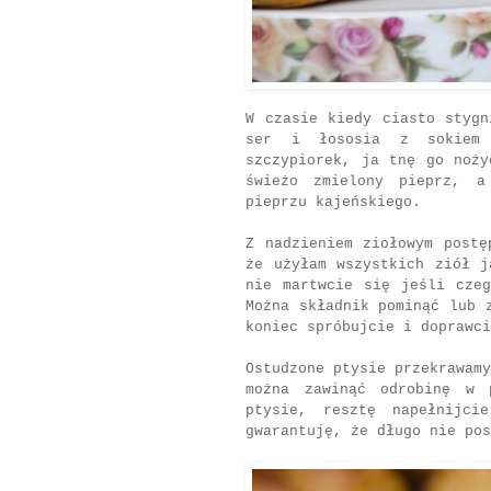
W czasie kiedy ciasto stygn
ser i łososia z sokiem 
szczypiorek, ja tnę go noży
świeżo zmielony pieprz, a
pieprzu kajeńskiego.
Z nadzieniem ziołowym postę
że użyłam wszystkich ziół j
nie martwcie się jeśli cze
Można składnik pominąć lub 
koniec spróbujcie i doprawci
Ostudzone ptysie przekrawamy
można zawinąć odrobinę w 
ptysie, resztę napełnijci
gwarantuję, że długo nie pos