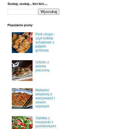
Szukaj, szukaj... kici kici....
Popularne posty
Pork chops -
czyli kotlety
schabowe z
patelni
grillowej
Udziec z
jelenia
pieczony
Makaron
smażony z
warzywami i
sosem
sojowym
Sałatka z
roszponki z
pomidorkami