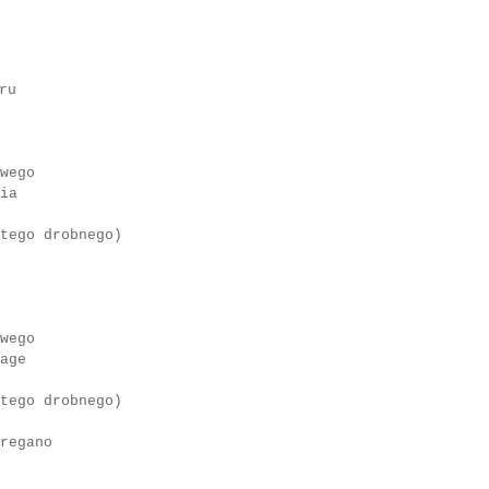
ru
wego
ia
ego drobnego)
wego
age
ego drobnego)
regano