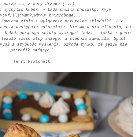
t parzy się z kory drzewa.(...)
m wychylił kubek. – Lada chwila dhdldlkp; kvyv
vjvf;llljvmmk;wbvlm bnxgcgbnme...
 Zawiera zioła i wyłącznie naturalne składniki. Ale
szenik występuje naturalnie. Nie ma w nim alkoholu, bo
. Kubek gorącego splotu wyciągał ludzi z łóżka i gonił
 leżało sześć stóp śniegu, a studnia zamarzła. Splot
mysł i szybkość myślenia. Szkoda tylko, że język nie
"
potrafił nadążyć.
Terry Pratchett