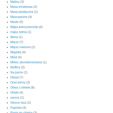
Maliny
(3)
Masa krówkowa
(2)
Masa plastyczna
(1)
Mascarpone
(4)
Masło
(5)
Mąka pełnoziarnista
(6)
mąka żytnia
(1)
Menu
(1)
Mięso
(7)
Mięso mielone
(2)
Migdały
(4)
Miód
(4)
Mleko skondensowane
(1)
Muffiny
(3)
Na parze
(1)
Obiad
(7)
Ocet winny
(3)
Oliwa z oliwek
(8)
Oliwki
(4)
owoce
(1)
Owoce lasu
(2)
Papryka
(4)
Pasta do chleba
(3)