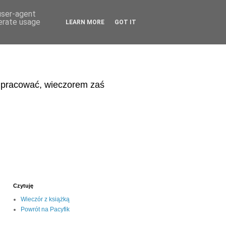
 user-agent
nerate usage
LEARN MORE
GOT IT
eń pracować, wieczorem zaś
Czytuję
Wieczór z książką
Powrót na Pacyfik