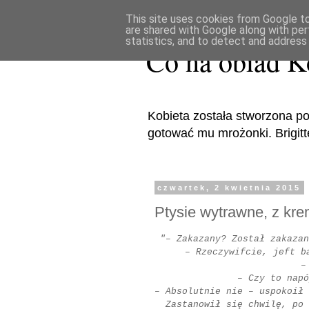
This site uses cookies from Google to 
are shared with Google along with per
statistics, and to detect and address
Co na obiad K
Kobieta została stworzona po
gotować mu mrożonki. Brigitte 
czwartek, 2 kwietnia 2015
Ptysie wytrawne, z kr
"– Zakazany? Został zakazan
– Rzeczywifcie, jeft b
–
– Czy to napó
– Absolutnie nie – uspokoił 
Zastanowił się chwilę, po 