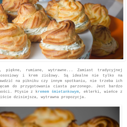
e, piękne, rumiane, wytrawne... Zamiast tradycyjnej
łososiowy i krem ziołowy. Są idealne nie tylko na
awdzić na pikniku czy innym spotkaniu, nie trzeba ich
ęcam do przygotowania ciasta parzonego. Jest bardzo
wości. Ptysie z k
remem śmietankowym
, eklerki, wieńce z
iście dzisiejsza, wytrawna propozycja.