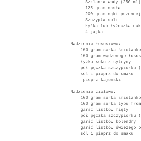
Szklanka wody (250 ml)
125 gram masła
200 gram mąki pszennej
Szczypta soli
Łyżka lub łyżeczka cuk
4 jajka
Nadzienie łososiowe:
100 gram serka śmietanko
100 gram wędzonego łosos
łyżka soku z cytryny
pół pęczka szczypiorku (t
sól i pieprz do smaku
pieprz kajeński
Nadzienie ziołowe:
100 gram serka śmietanko
100 gram serka typu from
garść listków mięty
pół pęczka szczypiorku (t
garść listków kolendry
garść listków świeżego o
sól i pieprz do smaku