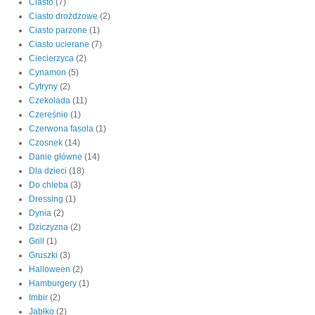
Ciasto
(7)
Ciasto drożdżowe
(2)
Ciasto parzone
(1)
Ciasto ucierane
(7)
Ciecierzyca
(2)
Cynamon
(5)
Cytryny
(2)
Czekolada
(11)
Czereśnie
(1)
Czerwona fasola
(1)
Czosnek
(14)
Danie główne
(14)
Dla dzieci
(18)
Do chleba
(3)
Dressing
(1)
Dynia
(2)
Dziczyzna
(2)
Grill
(1)
Gruszki
(3)
Halloween
(2)
Hamburgery
(1)
Imbir
(2)
Jabłko
(2)