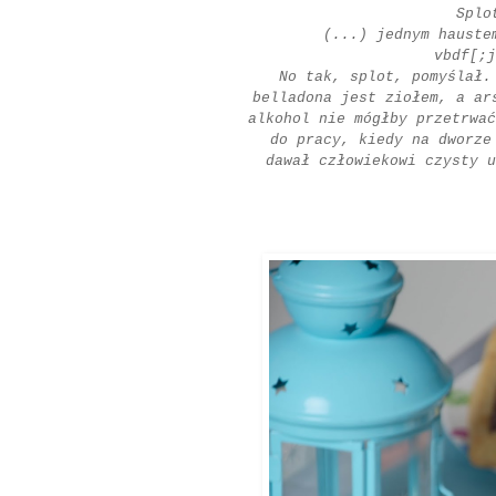
Splo
(...) jednym hauste
vbdf[;j
No tak, splot, pomyślał.
belladona jest ziołem, a ar
alkohol nie mógłby przetrwać
do pracy, kiedy na dworze
dawał człowiekowi czysty u