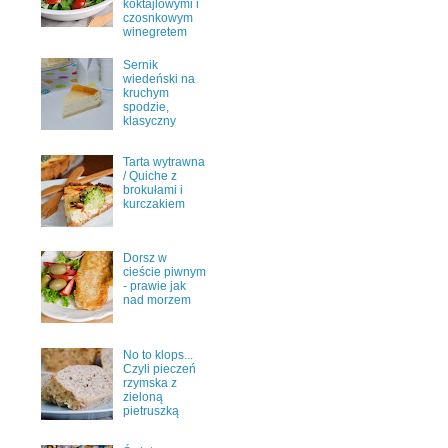
koktajlowymi i
czosnkowym
winegretem
Sernik
wiedeński na
kruchym
spodzie,
klasyczny
Tarta wytrawna
/ Quiche z
brokułami i
kurczakiem
Dorsz w
cieście piwnym
- prawie jak
nad morzem
No to klops...
Czyli pieczeń
rzymska z
zieloną
pietruszką