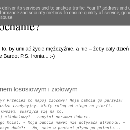
deliver its services and to analyze traffic. Your IP address and
formance and security metrics to ensure quality of service, ge
 abuse.
ochanie?
 to, by umilać życie mężczyźnie, a nie – żeby cały dzi
Bardot P.S. Ironia... ;-)
emem łososiowym i ziołowym
y? Przecież to napój ziołowy! Moja babcia go parzyła!
ardzo tradycyjny. Włofy rofną od niego na pierfi.
 Owszem, skarżyła się na to.
j alkoholowy? – zapytał nerwowo Hubert.
go Moist. – Moja babcia nawet nie dotykała alkoholu. –
czym dodał: – No, może w postaci płynu po goleniu...