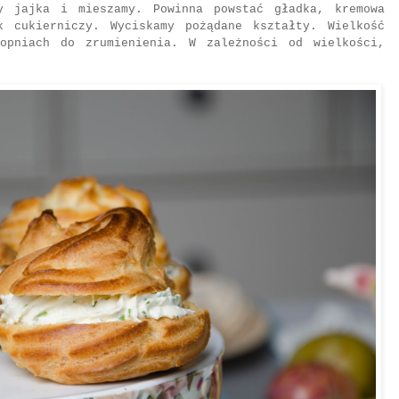
y jajka i mieszamy. Powinna powstać gładka, kremowa
k cukierniczy. Wyciskamy pożądane kształty. Wielkość
opniach do zrumienienia. W zależności od wielkości,