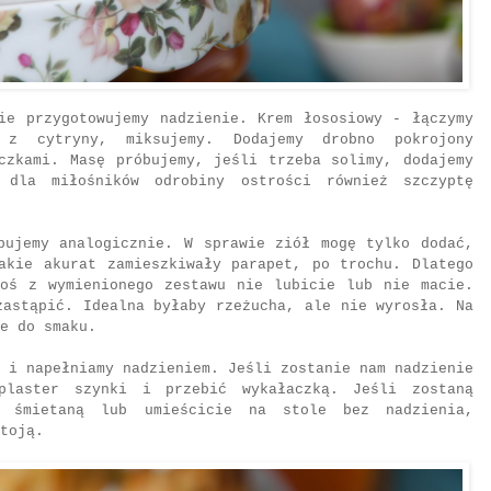
ie przygotowujemy nadzienie. Krem łososiowy - łączymy
z cytryny, miksujemy. Dodajemy drobno pokrojony
czkami. Masę próbujemy, jeśli trzeba solimy, dodajemy
 dla miłośników odrobiny ostrości również szczyptę
pujemy analogicznie. W sprawie ziół mogę tylko dodać,
akie akurat zamieszkiwały parapet, po trochu. Dlatego
goś z wymienionego zestawu nie lubicie lub nie macie.
zastąpić. Idealna byłaby rzeżucha, ale nie wyrosła. Na
e do smaku.
 i napełniamy nadzieniem. Jeśli zostanie nam nadzienie
plaster szynki i przebić wykałaczką. Jeśli zostaną
e śmietaną lub umieścicie na stole bez nadzienia,
toją.