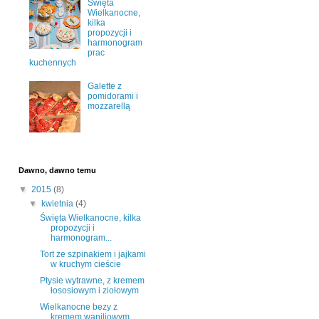
Święta
Wielkanocne,
kilka
propozycji i
harmonogram
prac
kuchennych
Galette z
pomidorami i
mozzarellą
Dawno, dawno temu
▼
2015
(8)
▼
kwietnia
(4)
Święta Wielkanocne, kilka
propozycji i
harmonogram...
Tort ze szpinakiem i jajkami
w kruchym cieście
Ptysie wytrawne, z kremem
łososiowym i ziołowym
Wielkanocne bezy z
kremem waniliowym