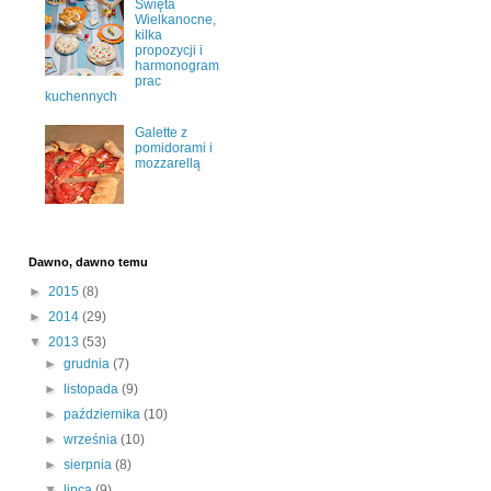
Święta
Wielkanocne,
kilka
propozycji i
harmonogram
prac
kuchennych
Galette z
pomidorami i
mozzarellą
Dawno, dawno temu
►
2015
(8)
►
2014
(29)
▼
2013
(53)
►
grudnia
(7)
►
listopada
(9)
►
października
(10)
►
września
(10)
►
sierpnia
(8)
▼
lipca
(9)