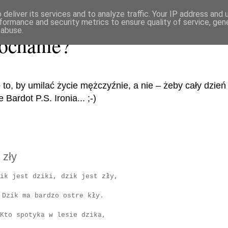
deliver its services and to analyze traffic. Your IP address and
formance and security metrics to ensure quality of service, ge
 abuse.
ochanie?
 to, by umilać życie mężczyźnie, a nie – żeby cały dzi
Bardot P.S. Ironia... ;-)
 zły
ik jest dziki, dzik jest zły,
Dzik ma bardzo ostre kły.
Kto spotyka w lesie dzika,