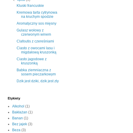
Kluski francuskie
Kremowa tarta cytrynowa
na kruchym spodzie
Aromatyczny sos mięsny
Gulasz wołowy z
czerwonym winem
Clafoutis z czereśniami
Ciasto z owocami lasu i
migdałową kruszonką
Ciasto jagodowe z
kruszonką
Babka ziemniaczna z
sosem pieczarkowym
Dzik jest dziki, dzik jest zły
Etykiety
Alkohol
(1)
Bakłażan
(1)
Banan
(1)
Bez jajek
(3)
Beza
(3)