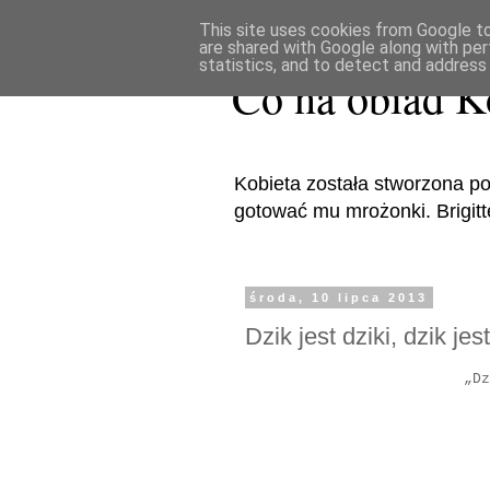
This site uses cookies from Google to 
are shared with Google along with per
statistics, and to detect and address
Co na obiad K
Kobieta została stworzona po
gotować mu mrożonki. Brigitte 
środa, 10 lipca 2013
Dzik jest dziki, dzik jest
„Dz