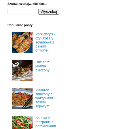
Szukaj, szukaj... kici kici....
Popularne posty
Pork chops -
czyli kotlety
schabowe z
patelni
grillowej
Udziec z
jelenia
pieczony
Makaron
smażony z
warzywami i
sosem
sojowym
Sałatka z
roszponki z
pomidorkami