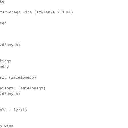
kg
wonego wina (szklanka 250 ml)
ego
żdżonych)
kiego
ndry
rzu (zmielonego)
pieprzu (zmielonego)
żdżonych)
oło 1 łyżki)
o wina