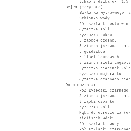
Schab z dzika ok. 1,5 
Bejca (marynata)
Szklanka wytrawnego, czer
Szklanka wody
Pół szklanki octu winn
Łyżeczka soli
Łyżeczka cukru
5 ząbków czosnku
5 ziaren jałowca (zmia
5 goździków
5 liści laurowych
5 ziaren ziela angiels
Łyżeczka ziarenek kole
Łyżeczka majeranku
Łyżeczka czarnego piep
Do pieczenia:
Pół łyżeczki czarnego 
3 ziarna jałowca (zmia
3 ząbki czosnku
Łyżeczka soli
Mąka do oprószenia (ok
Kieliszek wódki
Pół szklanki wody
Pół szklanki czerwoneg