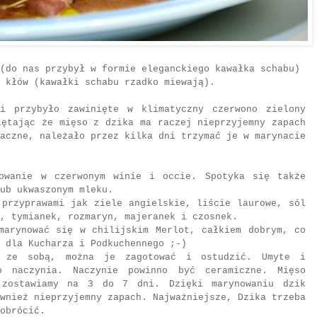
(do nas przybył w formie eleganckiego kawałka schabu)
 kłów (kawałki schabu rzadko miewają).
i przybyło zawinięte w klimatyczny czerwono zielony
iętając że mięso z dzika ma raczej nieprzyjemny zapach
aczne, należało przez kilka dni trzymać je w marynacie
cowanie w czerwonym winie i occie. Spotyka się także
ub ukwaszonym mleku.
 przyprawami jak ziele angielskie, liście laurowe, sól
, tymianek, rozmaryn, majeranek i czosnek.
marynować się w chilijskim Merlot, całkiem dobrym, co
 dla Kucharza i Podkuchennego ;-)
y ze sobą, można je zagotować i ostudzić. Umyte i
o naczynia. Naczynie powinno być ceramiczne. Mięso
 zostawiamy na 3 do 7 dni. Dzięki marynowaniu dzik
wnież nieprzyjemny zapach. Najważniejsze, Dzika trzeba
obrócić.