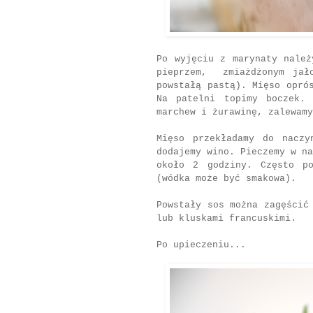
Po wyjęciu z marynaty należ
pieprzem, zmiażdżonym jało
powstałą pastą). Mięso opró
Na patelni topimy boczek.
marchew i żurawinę, zalewamy
Mięso przekładamy do naczy
dodajemy wino. Pieczemy w na
około 2 godziny. Często p
(wódka może być smakowa).
Powstały sos można zagęścić
lub kluskami francuskimi.
Po upieczeniu...