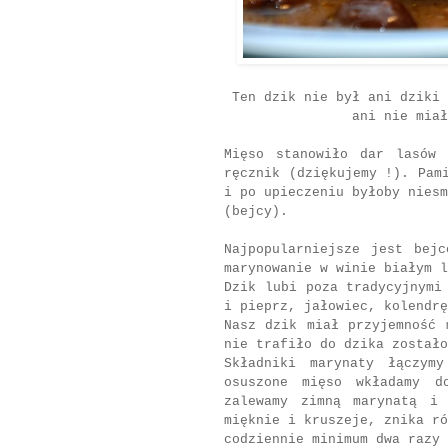
Ten dzik nie był ani dziki 
ani nie miał
Mięso stanowiło dar lasów 
ręcznik (dziękujemy !). Pam
i po upieczeniu byłoby niesm
(bejcy).
Najpopularniejsze jest bej
marynowanie w winie białym l
Dzik lubi poza tradycyjnymi
i pieprz, jałowiec, kolendrę
Nasz dzik miał przyjemność 
nie trafiło do dzika zostało
Składniki marynaty łączym
osuszone mięso wkładamy d
zalewamy zimną marynatą i
mięknie i kruszeje, znika ró
codziennie minimum dwa razy 