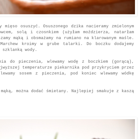
y mięso osuszyć. Osuszonego dzika nacieramy zmielonym
wcem, solą i czosnkiem (użyłam moździerza, natarłam
szamy mąką i obsmażamy na rumiano na klarowanym maśle.
 Marchew kroimy w grube talarki. Do boczku dodajemy
 szklanką wody.
nia do pieczenia, wlewamy wodę z boczkiem (gorącą),
jwyższej temperaturze piekarnika pod przykryciem przez
olewamy sosem z pieczenia, pod koniec wlewamy wódkę
 mąką, można dodać śmietany. Najlepiej smakuje z kaszą