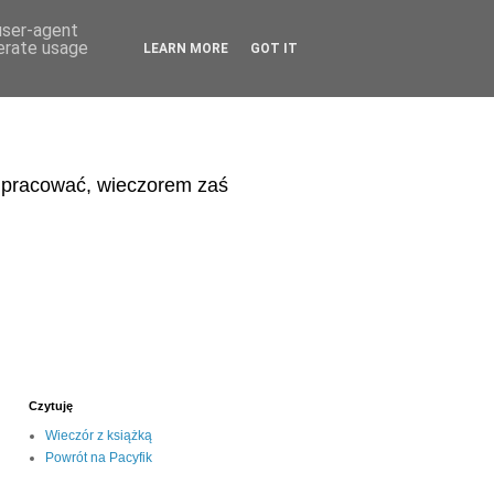
 user-agent
nerate usage
LEARN MORE
GOT IT
eń pracować, wieczorem zaś
Czytuję
Wieczór z książką
Powrót na Pacyfik