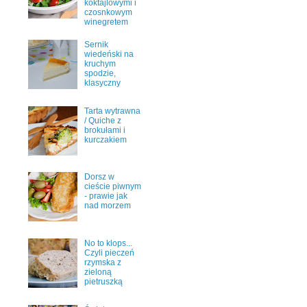
koktajlowymi i
czosnkowym
winegretem
Sernik
wiedeński na
kruchym
spodzie,
klasyczny
Tarta wytrawna
/ Quiche z
brokułami i
kurczakiem
Dorsz w
cieście piwnym
- prawie jak
nad morzem
No to klops...
Czyli pieczeń
rzymska z
zieloną
pietruszką