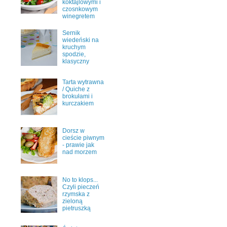
koktajlowymi i
czosnkowym
winegretem
Sernik
wiedeński na
kruchym
spodzie,
klasyczny
Tarta wytrawna
/ Quiche z
brokułami i
kurczakiem
Dorsz w
cieście piwnym
- prawie jak
nad morzem
No to klops...
Czyli pieczeń
rzymska z
zieloną
pietruszką