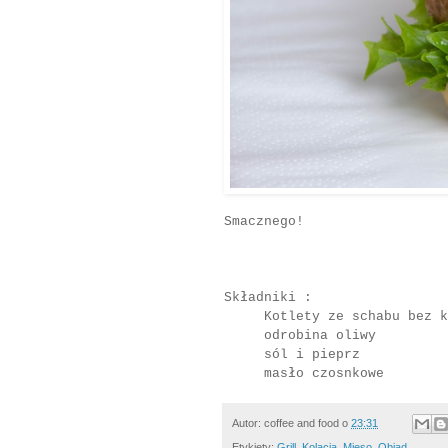
Smacznego!
Składniki :
Kotlety ze schabu bez k
odrobina oliwy
sól i pieprz
masło czosnkowe
Autor:
coffee and food
o
23:31
Etykiety:
Grill
,
Kolacja
,
Mięso
,
Obiad