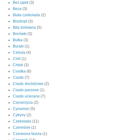
Bez jajek
(3)
Beza
(3)
Biała czekolada
(2)
Biszkopt
(3)
Bita śmietana
(5)
Borówki
(3)
Bułka
(3)
Buraki
(1)
Cebula
(4)
Chili
(1)
Chleb
(3)
Ciastka
(6)
Ciasto
(7)
Ciasto drożdżowe
(2)
Ciasto parzone
(1)
Ciasto ucierane
(7)
Ciecierzyca
(2)
Cynamon
(5)
Cytryny
(2)
Czekolada
(11)
Czereśnie
(1)
Czerwona fasola
(1)
Czosnek
(14)