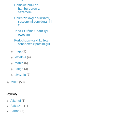
Domowe bułki do
hamburgerów z
sezamem
Chleb ziołowy z oliwkami,
suszonymi pomidorami i
ż...
Tarta z Crème Chantilly i
owocami
Pork chops - czyli kotlety
schabowe z patelni gril...
►
maja
(2)
►
kwietnia
(4)
►
marca
(6)
►
lutego
(3)
►
stycznia
(7)
►
2013
(53)
Etykiety
Alkohol
(1)
Bakłażan
(1)
Banan
(1)