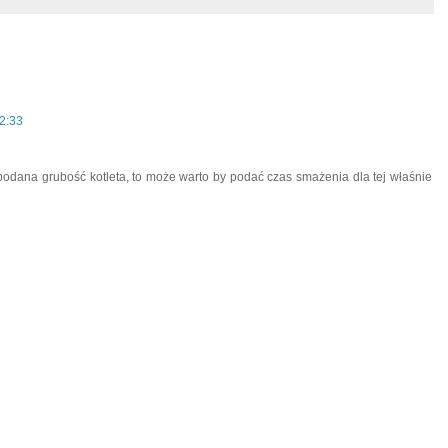
22:33
 podana grubość kotleta, to może warto by podać czas smażenia dla tej właśnie