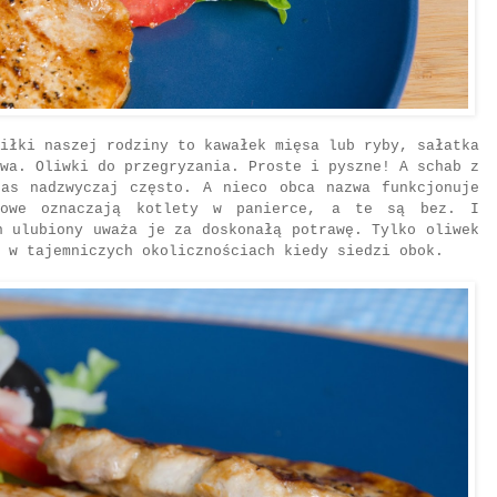
iłki naszej rodziny to kawałek mięsa lub ryby, sałatka
wa. Oliwki do przegryzania. Proste i pyszne! A schab z
nas nadzwyczaj często. A nieco obca nazwa funkcjonuje
bowe oznaczają kotlety w panierce, a te są bez. I
n ulubiony uważa je za doskonałą potrawę. Tylko oliwek
 w tajemniczych okolicznościach kiedy siedzi obok.