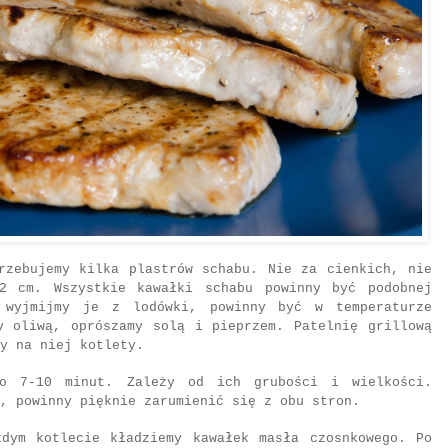
rzebujemy kilka plastrów schabu. Nie za cienkich, nie
2 cm. Wszystkie kawałki schabu powinny być podobnej
, wyjmijmy je z lodówki, powinny być w temperaturze
y oliwą, oprószamy solą i pieprzem. Patelnię grillową
my na niej kotlety.
ło 7-10 minut. Zależy od ich grubości i wielkości.
, powinny pięknie zarumienić się z obu stron.
żdym kotlecie kładziemy kawałek masła czosnkowego. Po