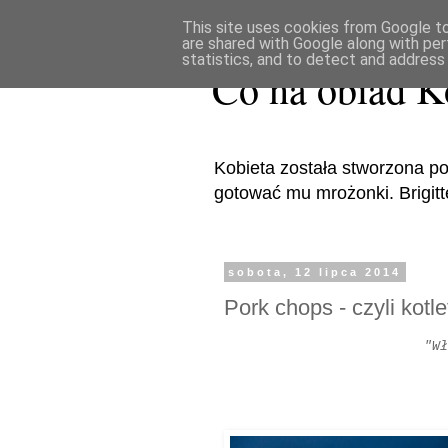
This site uses cookies from Google to 
are shared with Google along with per
statistics, and to detect and address
Co na obiad K
Kobieta została stworzona po
gotować mu mrożonki. Brigitte 
sobota, 12 lipca 2014
Pork chops - czyli kotl
"Wł