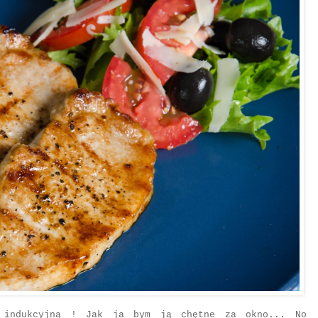
, indukcyjną ! Jak ja bym ją chętne za okno... No