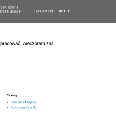
 user-agent
nerate usage
LEARN MORE
GOT IT
eń pracować, wieczorem zaś
Czytuję
Wieczór z książką
Powrót na Pacyfik