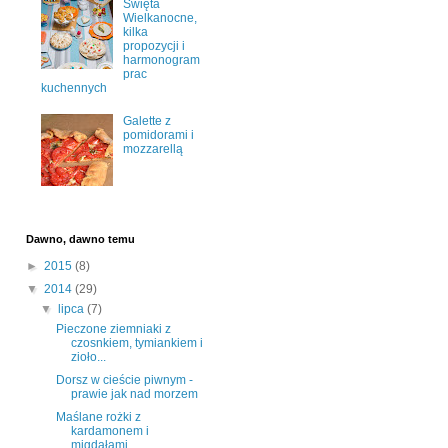
Święta
Wielkanocne,
kilka
propozycji i
harmonogram
prac
kuchennych
Galette z
pomidorami i
mozzarellą
Dawno, dawno temu
►
2015
(8)
▼
2014
(29)
▼
lipca
(7)
Pieczone ziemniaki z
czosnkiem, tymiankiem i
zioło...
Dorsz w cieście piwnym -
prawie jak nad morzem
Maślane rożki z
kardamonem i
migdałami