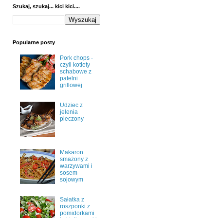
Szukaj, szukaj... kici kici....
Popularne posty
Pork chops -
czyli kotlety
schabowe z
patelni
grillowej
Udziec z
jelenia
pieczony
Makaron
smażony z
warzywami i
sosem
sojowym
Sałatka z
roszponki z
pomidorkami