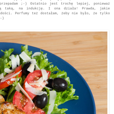
przepadam ;-) Ostatnio jest trochę lepiej, ponieważ
wą taką, na indukcję. I ona działa! Prawda, jakie
adości. Perfumy też dostałam, żeby nie było, że tylko
-)