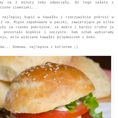
iamy na 2 minuty żeby odpoczęły. Do tego sałata z
eczone ziemniaki...
 najlepiej kupić w kawałku i rzeczywiście pokroić w
 2 cm. Mięso zapakowane w paczki, zawierające po kilka
guły za cienko pokrojone, za mokre i bardzo trudno je
u pozostało miękkie i soczyste. Sam schab wybieramy
oju, mile widziane kawałki polędwiczek z boku.
ów... Domowa, najlepsza z kotletem ;)