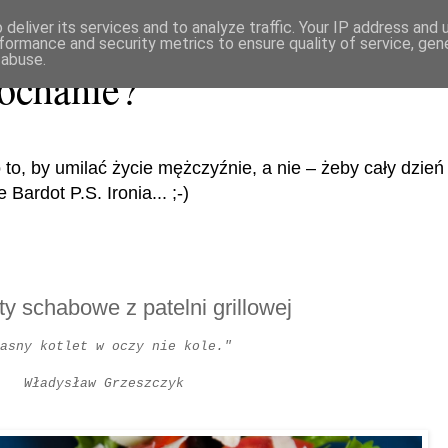
deliver its services and to analyze traffic. Your IP address and
formance and security metrics to ensure quality of service, ge
 abuse.
ochanie?
 to, by umilać życie mężczyźnie, a nie – żeby cały dzi
Bardot P.S. Ironia... ;-)
ety schabowe z patelni grillowej
asny kotlet w oczy nie kole."
Władysław Grzeszczyk