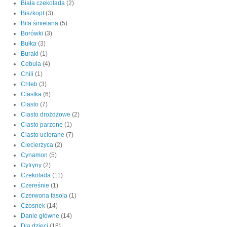
Biała czekolada
(2)
Biszkopt
(3)
Bita śmietana
(5)
Borówki
(3)
Bułka
(3)
Buraki
(1)
Cebula
(4)
Chili
(1)
Chleb
(3)
Ciastka
(6)
Ciasto
(7)
Ciasto drożdżowe
(2)
Ciasto parzone
(1)
Ciasto ucierane
(7)
Ciecierzyca
(2)
Cynamon
(5)
Cytryny
(2)
Czekolada
(11)
Czereśnie
(1)
Czerwona fasola
(1)
Czosnek
(14)
Danie główne
(14)
Dla dzieci
(18)