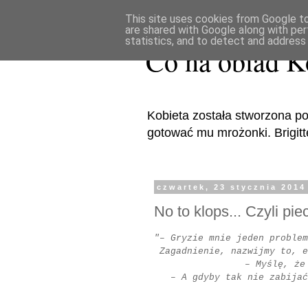
This site uses cookies from Google to 
are shared with Google along with per
statistics, and to detect and address
Co na obiad K
Kobieta została stworzona po
gotować mu mrożonki. Brigitte 
czwartek, 23 stycznia 2014
No to klops... Czyli pi
"– Gryzie mnie jeden problem
Zagadnienie, nazwijmy to, e
– Myślę, że
– A gdyby tak nie zabijać