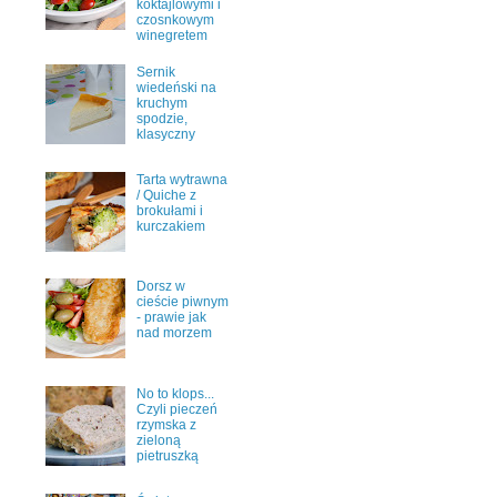
koktajlowymi i
czosnkowym
winegretem
Sernik
wiedeński na
kruchym
spodzie,
klasyczny
Tarta wytrawna
/ Quiche z
brokułami i
kurczakiem
Dorsz w
cieście piwnym
- prawie jak
nad morzem
No to klops...
Czyli pieczeń
rzymska z
zieloną
pietruszką