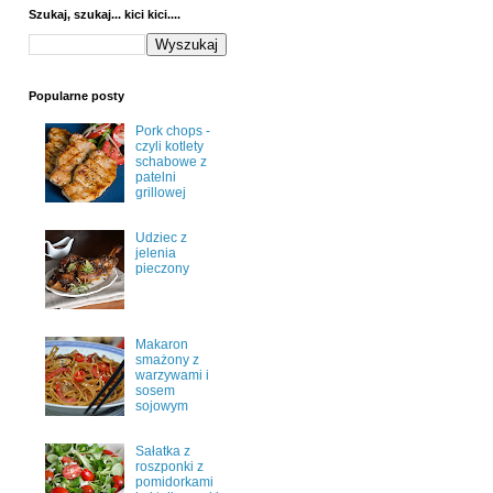
Szukaj, szukaj... kici kici....
Popularne posty
Pork chops -
czyli kotlety
schabowe z
patelni
grillowej
Udziec z
jelenia
pieczony
Makaron
smażony z
warzywami i
sosem
sojowym
Sałatka z
roszponki z
pomidorkami