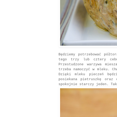
Będziemy potrzebować półto
tego trzy lub cztery ce
Przestudzone warzywa mies
trzeba namoczyć w mleku. Ch
Dzięki mleku pieczeń będz
posiekana pietruszkę oraz
spokojnie starczy jeden. Tak