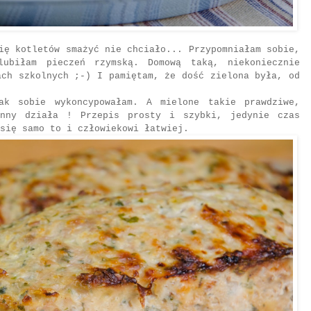
ię kotletów smażyć nie chciało... Przypomniałam sobie,
lubiłam pieczeń rzymską. Domową taką, niekoniecznie
ach szkolnych ;-) I pamiętam, że dość zielona była, od
ak sobie wykoncypowałam. A mielone takie prawdziwe,
enny działa ! Przepis prosty i szybki, jedynie czas
 się samo to i człowiekowi łatwiej.