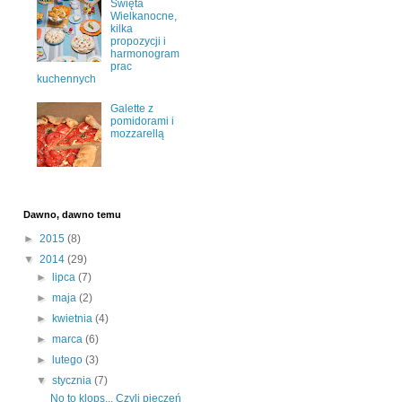
Święta
Wielkanocne,
kilka
propozycji i
harmonogram
prac
kuchennych
Galette z
pomidorami i
mozzarellą
Dawno, dawno temu
►
2015
(8)
▼
2014
(29)
►
lipca
(7)
►
maja
(2)
►
kwietnia
(4)
►
marca
(6)
►
lutego
(3)
▼
stycznia
(7)
No to klops... Czyli pieczeń