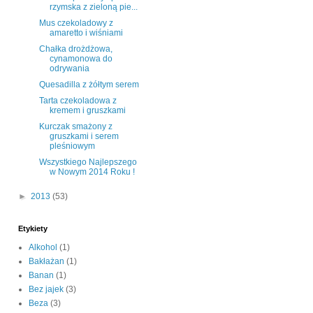
rzymska z zieloną pie...
Mus czekoladowy z
amaretto i wiśniami
Chałka drożdżowa,
cynamonowa do
odrywania
Quesadilla z żółtym serem
Tarta czekoladowa z
kremem i gruszkami
Kurczak smażony z
gruszkami i serem
pleśniowym
Wszystkiego Najlepszego
w Nowym 2014 Roku !
►
2013
(53)
Etykiety
Alkohol
(1)
Bakłażan
(1)
Banan
(1)
Bez jajek
(3)
Beza
(3)