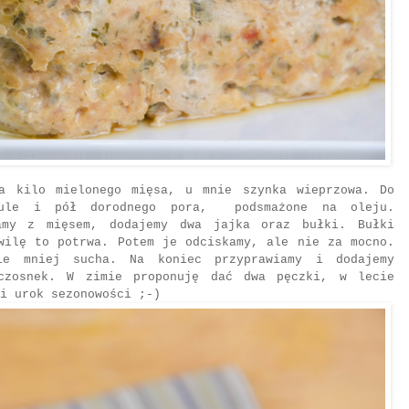
ra kilo mielonego mięsa, u mnie szynka wieprzowa. Do
bule i pół dorodnego pora, podsmażone na oleju.
zamy z mięsem, dodajemy dwa jajka oraz bułki. Bułki
wilę to potrwa. Potem je odciskamy, ale nie za mocno.
ie mniej sucha. Na koniec przyprawiamy i dodajemy
 czosnek. W zimie proponuję dać dwa pęczki, w lecie
i urok sezonowości ;-)