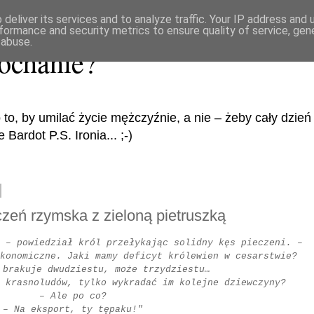
deliver its services and to analyze traffic. Your IP address and
formance and security metrics to ensure quality of service, ge
 abuse.
ochanie?
 to, by umilać życie mężczyźnie, a nie – żeby cały dzi
Bardot P.S. Ironia... ;-)
eczeń rzymska z zieloną pietruszką
 – powiedział król przełykając solidny kęs pieczeni. –
konomiczne. Jaki mamy deficyt królewien w cesarstwie?
 brakuje dwudziestu, może trzydziestu…
 krasnoludów, tylko wykradać im kolejne dziewczyny?
– Ale po co?
– Na eksport, ty tępaku!"