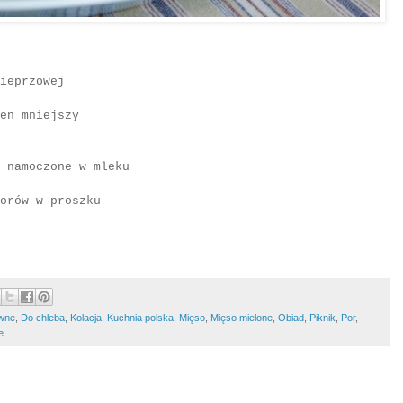
ieprzowej
n mniejszy
namoczone w mleku
rów w proszku
ówne
,
Do chleba
,
Kolacja
,
Kuchnia polska
,
Mięso
,
Mięso mielone
,
Obiad
,
Piknik
,
Por
,
e