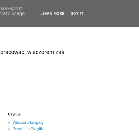
 user-agent
nerate usage
LEARN MORE
GOT IT
eń pracować, wieczorem zaś
Czytuję
Wieczór z książką
Powrót na Pacyfik