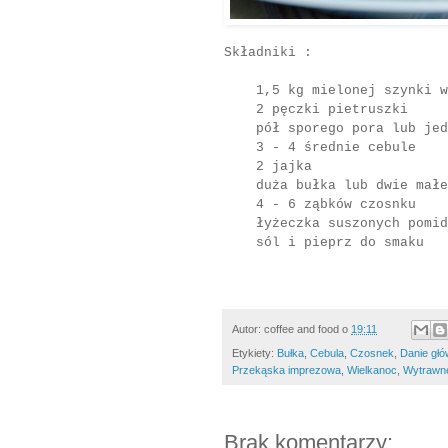
Składniki :
1,5 kg mielonej szynki w
2 pęczki pietruszki
pół sporego pora lub jede
3 - 4 średnie cebule
2 jajka
duża bułka lub dwie małe 
4 - 6 ząbków czosnku
łyżeczka suszonych pomido
sól i pieprz do smaku
Autor:
coffee and food
o
19:11
Etykiety:
Bułka
,
Cebula
,
Czosnek
,
Danie gł
Przekąska imprezowa
,
Wielkanoc
,
Wytrawn
Brak komentarzy: