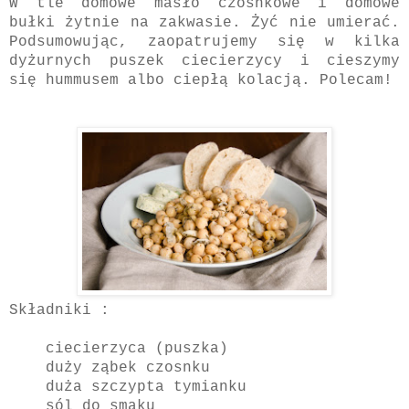
W tle domowe masło czosnkowe i domowe
bułki żytnie na zakwasie. Żyć nie umierać.
Podsumowując, zaopatrujemy się w kilka
dyżurnych puszek ciecierzycy i cieszymy
się hummusem albo ciepłą kolacją. Polecam!
Składniki :
ciecierzyca (puszka)
duży ząbek czosnku
duża szczypta tymianku
sól do smaku