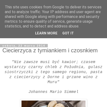
This site uses cookies from Google to deliver its services
Co na obiad Kochanie?
and to analyze traffic. Your IP address and user-agent are
shared with Google along with performance and security
metrics to ensure quality of service, generate usage
Kobieta została stworzona po to, by umilać życie
statistics, and to detect and address abuse.
mężczyźnie, a nie – żeby cały dzień pracować, wieczorem
LEARN MORE
GOT IT
zaś gotować mu mrożonki. Brigitte Bardot P.S. Ironia... ;-)
sobota, 22 marca 2014
Ciecierzyca z tymiankiem i czosnkiem
"Nie zawsze musi być kawior; czasem
wystarczy czarny chleb z Południa, gulasz
siostrzyczki z tego samego regionu, pasta
z ciecierzycy z Dorne i grzane wino z
Muru"
Johannes Mario Simmel