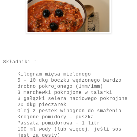
Składniki :
Kilogram mięsa mielonego
5 – 10 dkg boczku wędzonego bardzo
drobno pokrojonego (1mm/1mm)
3 marchewki pokrojone w talarki
3 gałązki selera naciowego pokrojone
20 dkg pieczarek
Olej z pestek winogron do smażenia
Krojone pomidory – puszka
Passata pomidorowa – 1 litr
100 ml wody (lub więcej, jeśli sos
jest za gęsty)