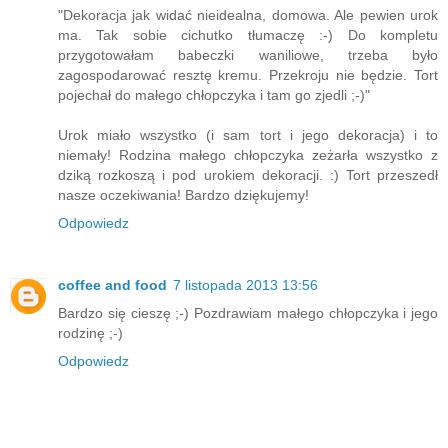
"Dekoracja jak widać nieidealna, domowa. Ale pewien urok
ma. Tak sobie cichutko tłumaczę :-) Do kompletu
przygotowałam babeczki waniliowe, trzeba było
zagospodarować resztę kremu. Przekroju nie będzie. Tort
pojechał do małego chłopczyka i tam go zjedli ;-)"
Urok miało wszystko (i sam tort i jego dekoracja) i to
niemały! Rodzina małego chłopczyka zeżarła wszystko z
dziką rozkoszą i pod urokiem dekoracji. :) Tort przeszedł
nasze oczekiwania! Bardzo dziękujemy!
Odpowiedz
coffee and food
7 listopada 2013 13:56
Bardzo się cieszę ;-) Pozdrawiam małego chłopczyka i jego
rodzinę ;-)
Odpowiedz