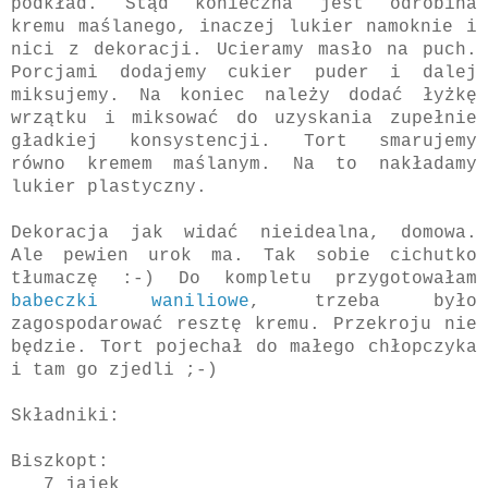
podkład. Stąd konieczna jest odrobina
kremu maślanego, inaczej lukier namoknie i
nici z dekoracji. Ucieramy masło na puch.
Porcjami dodajemy cukier puder i dalej
miksujemy. Na koniec należy dodać łyżkę
wrzątku i miksować do uzyskania zupełnie
gładkiej konsystencji. Tort smarujemy
równo kremem maślanym. Na to nakładamy
lukier plastyczny.
Dekoracja jak widać nieidealna, domowa.
Ale pewien urok ma. Tak sobie cichutko
tłumaczę :-) Do kompletu przygotowałam
babeczki waniliowe
, trzeba było
zagospodarować resztę kremu. Przekroju nie
będzie. Tort pojechał do małego chłopczyka
i tam go zjedli ;-)
Składniki:
Biszkopt:
7 jajek