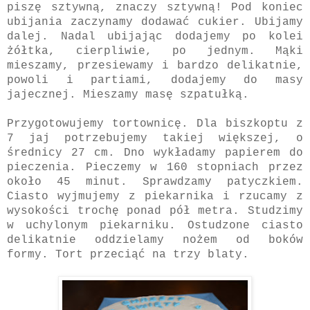
piszę sztywną, znaczy sztywną! Pod koniec
ubijania zaczynamy dodawać cukier. Ubijamy
dalej. Nadal ubijając dodajemy po kolei
żółtka, cierpliwie, po jednym. Mąki
mieszamy, przesiewamy i bardzo delikatnie,
powoli i partiami, dodajemy do masy
jajecznej. Mieszamy masę szpatułką.
Przygotowujemy tortownicę. Dla biszkoptu z
7 jaj potrzebujemy takiej większej, o
średnicy 27 cm. Dno wykładamy papierem do
pieczenia. Pieczemy w 160 stopniach przez
około 45 minut. Sprawdzamy patyczkiem.
Ciasto wyjmujemy z piekarnika i rzucamy z
wysokości trochę ponad pół metra. Studzimy
w uchylonym piekarniku. Ostudzone ciasto
delikatnie oddzielamy nożem od boków
formy. Tort przeciąć na trzy blaty.