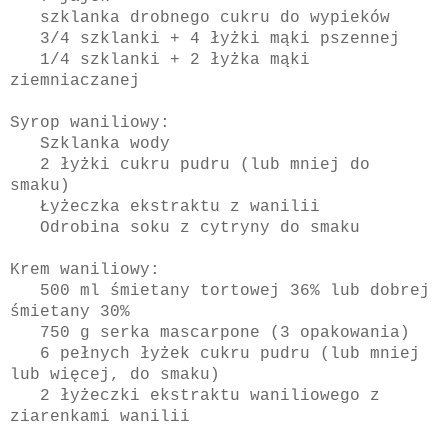
szklanka drobnego cukru do wypieków
3/4 szklanki + 4 łyżki mąki pszennej
1/4 szklanki + 2 łyżka mąki
ziemniaczanej
Syrop waniliowy:
Szklanka wody
2 łyżki cukru pudru (lub mniej do
smaku)
Łyżeczka ekstraktu z wanilii
Odrobina soku z cytryny do smaku
Krem waniliowy:
500 ml śmietany tortowej 36% lub dobrej
śmietany 30%
750 g serka mascarpone (3 opakowania)
6 pełnych łyżek cukru pudru (lub mniej
lub więcej, do smaku)
2 łyżeczki ekstraktu waniliowego z
ziarenkami wanilii