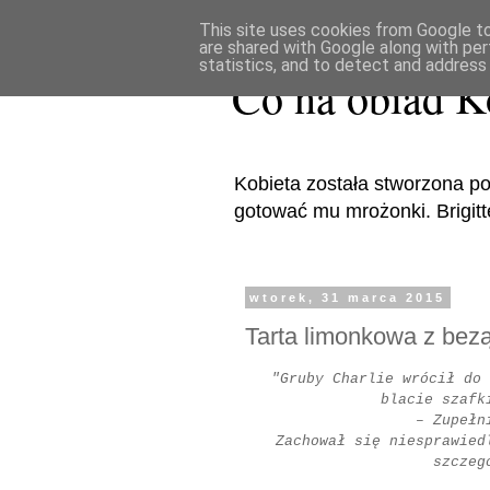
This site uses cookies from Google to 
are shared with Google along with per
statistics, and to detect and address
Co na obiad K
Kobieta została stworzona po
gotować mu mrożonki. Brigitte 
wtorek, 31 marca 2015
Tarta limonkowa z bez
"Gruby Charlie wrócił do 
blacie szafk
– Zupełn
Zachował się niesprawied
szczeg