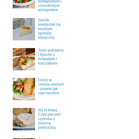
koktajlowymi i
czosnkowym
winegretem
Sernik
wiedeński na
kruchym
spodzie,
klasyczny
Tarta wytrawna
/ Quiche z
brokułami i
kurczakiem
Dorsz w
cieście piwnym
- prawie jak
nad morzem
No to klops...
Czyli pieczeń
rzymska z
zieloną
pietruszką