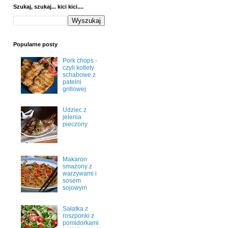
Szukaj, szukaj... kici kici....
Popularne posty
Pork chops -
czyli kotlety
schabowe z
patelni
grillowej
Udziec z
jelenia
pieczony
Makaron
smażony z
warzywami i
sosem
sojowym
Sałatka z
roszponki z
pomidorkami