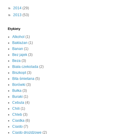
►
2014
(29)
►
2013
(53)
Etykiety
Alkohol
(1)
Bakłażan
(1)
Banan
(1)
Bez jajek
(3)
Beza
(3)
Biała czekolada
(2)
Biszkopt
(3)
Bita śmietana
(5)
Borówki
(3)
Bułka
(3)
Buraki
(1)
Cebula
(4)
Chili
(1)
Chleb
(3)
Ciastka
(6)
Ciasto
(7)
Ciasto drożdżowe
(2)