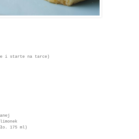
 i starte na tarce)
anej
limonek
ło. 175 ml)