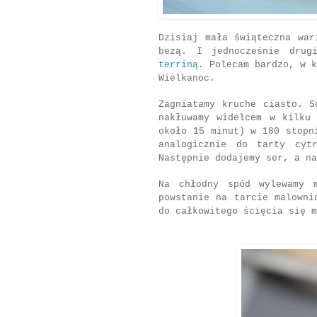
Dzisiaj mała świąteczna wa
bezą. I jednocześnie drug
terriną
. Polecam bardzo, w k
Wielkanoc.
Zagniatamy kruche ciasto. S
nakłuwamy widelcem w kilku
około 15 minut) w 180 stopn
analogicznie do tarty cyt
Następnie dodajemy ser, a n
Na chłodny spód wylewamy 
powstanie na tarcie malown
do całkowitego ścięcia się m