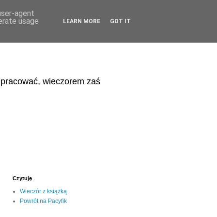
 user-agent
nerate usage
LEARN MORE
GOT IT
eń pracować, wieczorem zaś
Czytuję
Wieczór z książką
Powrót na Pacyfik