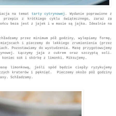
riacja na temat
tarty cytrynowej
. Wydanie poprawione z
i przepis z krótkiego cyklu świątecznego, zaraz za
ońcu beza jest z jajek i w masie są jajka. Idealnie na
chładzamy przez minimum pół godziny, wylepiamy formę,
 miejscach i pieczemy do lekkiego zrumienienia (przez
iach. Pozostawiamy do wystudzenia. Masę przygotowujemy
rynowej. Łączymy jaja z cukrem oraz szczyptą soli.
a koniec sok i skórkę z limonki. Miksujemy.
masę limonkową, jeśli spód będzie ciepły ryzykujemy
iczych kraterów i pęknięć. Pieczemy około pół godziny
asy. Schładzamy.