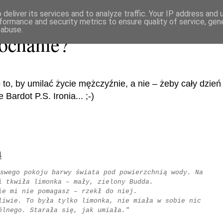
deliver its services and to analyze traffic. Your IP address and
formance and security metrics to ensure quality of service, ge
 abuse.
ochanie?
 to, by umilać życie mężczyźnie, a nie – żeby cały dzi
Bardot P.S. Ironia... ;-)
ą
swego pokoju barwy świata pod powierzchnią wody. Na
i tkwiła limonka – mały, zielony Budda.
ie mi nie pomagasz – rzekł do niej.
liwie. To była tylko limonka, nie miała w sobie nic
ólnego. Starała się, jak umiała."