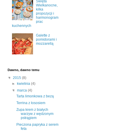
Święta
Wielkanocne,
kilka
propozycji i
harmonogram
prac
kuchennych
Galette z
pomidorami i
mozzarellą
Dawno, dawno temu
▼
2015
(8)
►
kwietnia
(4)
▼
marca
(4)
Tarta limonkowa z bezą
Terrina z łososiem
Zupa krem z białych
warzyw z wędzonym
pstrągiem
Pieczona papryka z serem
feta