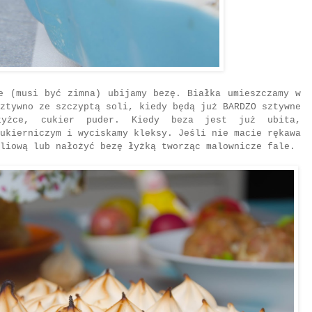
e (musi być zimna) ubijamy bezę. Białka umieszczamy w
ztywno ze szczyptą soli, kiedy będą już BARDZO sztywne
łyżce, cukier puder. Kiedy beza jest już ubita,
ukierniczym i wyciskamy kleksy. Jeśli nie macie rękawa
liową lub nałożyć bezę łyżką tworząc malownicze fale.