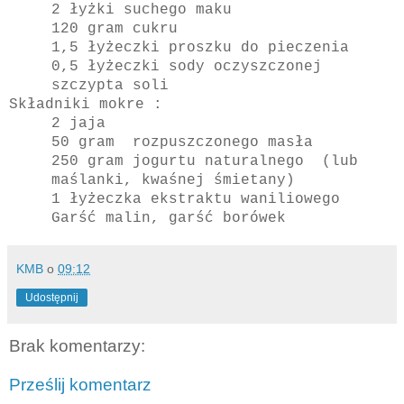
2 łyżki suchego maku
120 gram cukru
1,5 łyżeczki proszku do pieczenia
0,5 łyżeczki sody oczyszczonej
szczypta soli
Składniki mokre :
2 jaja
50 gram rozpuszczonego masła
250 gram jogurtu naturalnego (lub
maślanki, kwaśnej śmietany)
1 łyżeczka ekstraktu waniliowego
Garść malin, garść borówek
KMB
o
09:12
Udostępnij
Brak komentarzy:
Prześlij komentarz