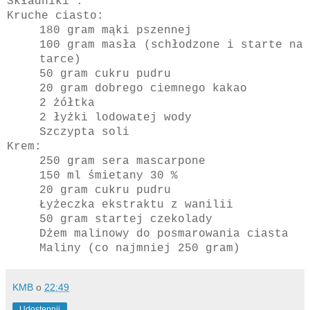
Składniki :
Kruche ciasto:
180 gram mąki pszennej
100 gram masła (schłodzone i starte na
tarce)
50 gram cukru pudru
20 gram dobrego ciemnego kakao
2 żółtka
2 łyżki lodowatej wody
Szczypta soli
Krem:
250 gram sera mascarpone
150 ml śmietany 30 %
20 gram cukru pudru
Łyżeczka ekstraktu z wanilii
50 gram startej czekolady
Dżem malinowy do posmarowania ciasta
Maliny (co najmniej 250 gram)
KMB
o
22:49
Udostępnij